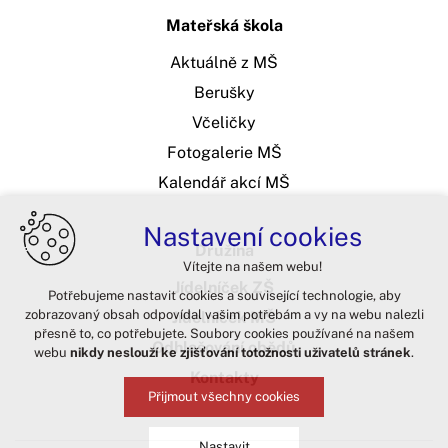
Mateřská škola
Aktuálně z MŠ
Berušky
Včeličky
Fotogalerie MŠ
Kalendář akcí MŠ
Nastavení cookies
Družina
Vítejte na našem webu!
Jídelníček ZŠ
Potřebujeme nastavit cookies a související technologie, aby
zobrazovaný obsah odpovídal vašim potřebám a vy na webu nalezli
Jídelníček MŠ
přesně to, co potřebujete. Soubory cookies používané na našem
Odhlašování obědů
webu
nikdy neslouží ke zjišťování totožnosti uživatelů stránek
.
Kontakty
Přijmout všechny cookies
Nastavit