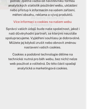
potřeb: zpětná vazba od návštěvníků formou
O dětské skupině
analytických statistik používání webu, ukládání
udržení kontextu stránek (session):
nebo přístup k informacím na vašem zařízení,
případná přihlášení, volby jazyka, apod.
Aktuality z DS
měření obsahu, reklama a vývoj produktů.
Aktuální školní rok
Volitelná cookies
Více informací o cookies na našem webu
analytická pro anonymizované
Dokumenty
vyhodnocení návštěvnosti
Správci vašich údajů bude naše společnost, jakož i
Zápis do dětské skupiny
naši důvěryhodní partneři, se kterými neustále
marketingová cookies (Google)
spolupracujeme. Vyjádření souhlasu je dobrovolné.
Více informací o cookies na našem webu
Můžete jej kdykoli zrušit nebo obnovit změnou
nastavení vašich cookies.
Cookies a podobné technologie dělíme na
Přijmout všechny cookies
technická: nutná pro běh webu, bez nichž nelze
web používat a volitelná. Do této části spadají
Odmítnout vše
analytická a marketingová cookies.