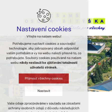
Nastavení cookies
Vítejte na našem webu!
Potřebujeme nastavit cookies a související
technologie, aby zobrazovaný obsah odpovídal
vašim potřebám a vy na webu nalezli přesně to, co
potřebujete. Soubory cookies používané na našem
webu
nikdy neslouží ke zjišťování totožnosti
uživatelů stránek
.
Přijmout všechny cookies
Nastavit
Dětská skupina
Vaše údaje zpracováváme v souladu se zásadami
Technická cookies
ochrany osobních údajů z důvodu následujících
nutná pro provozování webu