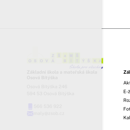
Základní škola a mateřská škola
Zá
Osová Bítýška
Ak
Osová Bítýška 246
E-
594 53 Osová Bítýška
Ro
566 536 922
Fo
maly@zsob.cz
Ka