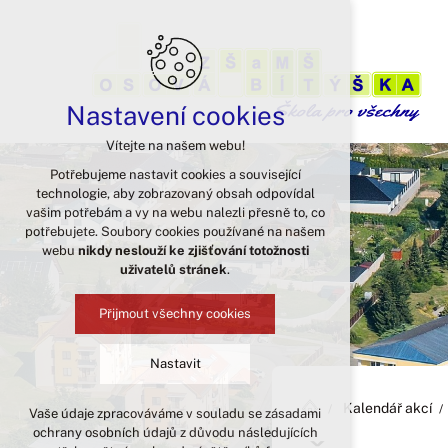
Nastavení cookies
Vítejte na našem webu!
Potřebujeme nastavit cookies a související
technologie, aby zobrazovaný obsah odpovídal
vašim potřebám a vy na webu nalezli přesně to, co
potřebujete. Soubory cookies používané na našem
webu
nikdy neslouží ke zjišťování totožnosti
uživatelů stránek
.
Přijmout všechny cookies
Nastavit
Kalendář akcí
Vaše údaje zpracováváme v souladu se zásadami
Technická cookies
ochrany osobních údajů z důvodu následujících
nutná pro provozování webu