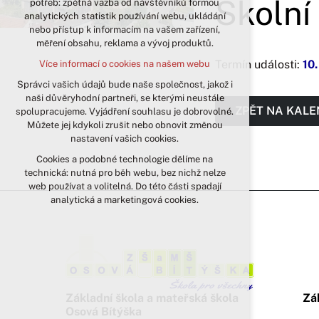
Školní
potřeb: zpětná vazba od návštěvníků formou
analytických statistik používání webu, ukládání
udržení kontextu stránek (session):
nebo přístup k informacím na vašem zařízení,
případná přihlášení, volby jazyka, apod.
měření obsahu, reklama a vývoj produktů.
Volitelná cookies
Termín události:
10
Více informací o cookies na našem webu
analytická pro anonymizované
vyhodnocení návštěvnosti
Správci vašich údajů bude naše společnost, jakož i
naši důvěryhodní partneři, se kterými neustále
marketingová cookies (Google)
ZPĚT NA KAL
spolupracujeme. Vyjádření souhlasu je dobrovolné.
Více informací o cookies na našem webu
Můžete jej kdykoli zrušit nebo obnovit změnou
nastavení vašich cookies.
Cookies a podobné technologie dělíme na
Přijmout všechny cookies
technická: nutná pro běh webu, bez nichž nelze
web používat a volitelná. Do této části spadají
Odmítnout vše
analytická a marketingová cookies.
Základní škola a mateřská škola
Zá
Osová Bítýška