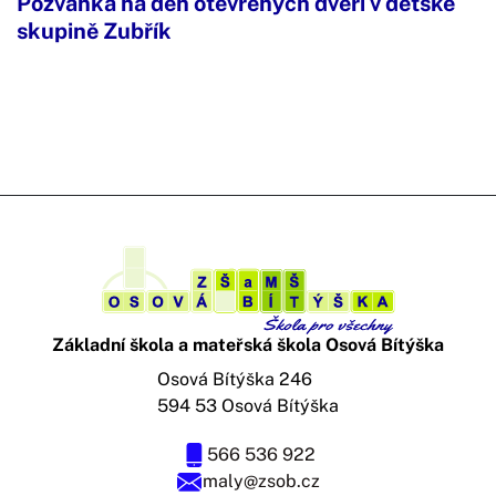
Pozvánka na den otevřených dveří v dětské
skupině Zubřík
Základní škola a mateřská škola Osová Bítýška
Osová Bítýška 246
594 53 Osová Bítýška
566 536 922
maly@zsob.cz