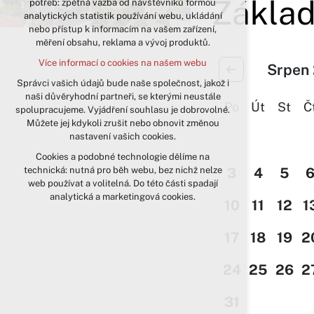
Základ
potřeb: zpětná vazba od návštěvníků formou
analytických statistik používání webu, ukládání
udržení kontextu stránek (session):
nebo přístup k informacím na vašem zařízení,
případná přihlášení, volby jazyka, apod.
měření obsahu, reklama a vývoj produktů.
Volitelná cookies
Více informací o cookies na našem webu
Srpen
analytická pro anonymizované
vyhodnocení návštěvnosti
Správci vašich údajů bude naše společnost, jakož i
naši důvěryhodní partneři, se kterými neustále
marketingová cookies (Google)
Po
Út
St
Č
spolupracujeme. Vyjádření souhlasu je dobrovolné.
Více informací o cookies na našem webu
Můžete jej kdykoli zrušit nebo obnovit změnou
nastavení vašich cookies.
Cookies a podobné technologie dělíme na
Přijmout všechny cookies
technická: nutná pro běh webu, bez nichž nelze
3
4
5
web používat a volitelná. Do této části spadají
Odmítnout vše
analytická a marketingová cookies.
10
11
12
1
17
18
19
2
24
25
26
2
31