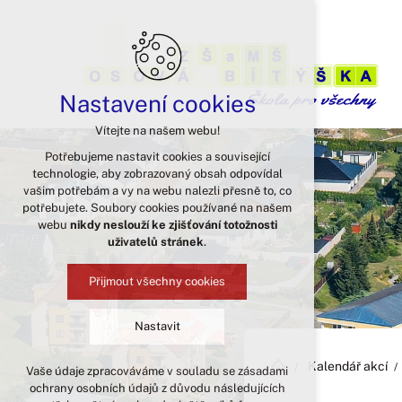
Nastavení cookies
Vítejte na našem webu!
Potřebujeme nastavit cookies a související
technologie, aby zobrazovaný obsah odpovídal
vašim potřebám a vy na webu nalezli přesně to, co
potřebujete. Soubory cookies používané na našem
webu
nikdy neslouží ke zjišťování totožnosti
uživatelů stránek
.
Přijmout všechny cookies
Nastavit
Kalendář akcí
Vaše údaje zpracováváme v souladu se zásadami
Technická cookies
ochrany osobních údajů z důvodu následujících
nutná pro provozování webu