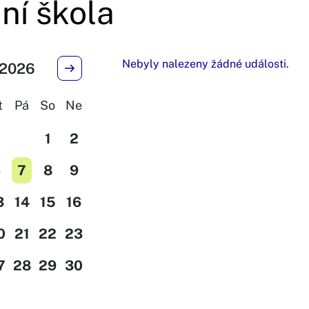
ní škola
Nebyly nalezeny žádné události.
 2026
t
Pá
So
Ne
1
2
6
7
8
9
3
14
15
16
0
21
22
23
7
28
29
30