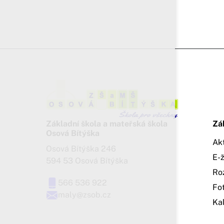
Základní škola a mateřská škola
Zá
Osová Bítýška
Ak
Osová Bítýška 246
E-
594 53 Osová Bítýška
Ro
566 536 922
Fo
maly@zsob.cz
Ka