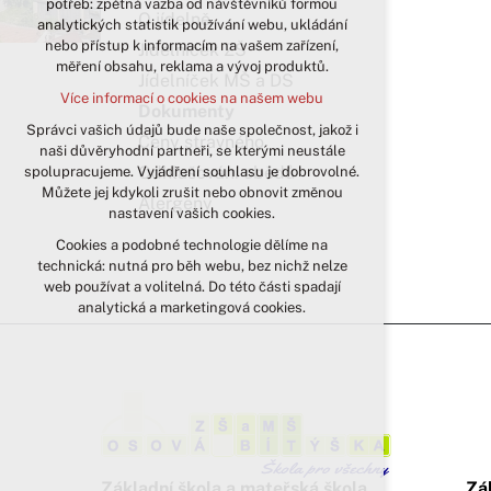
potřeb: zpětná vazba od návštěvníků formou
O jídelně
analytických statistik používání webu, ukládání
udržení kontextu stránek (session):
nebo přístup k informacím na vašem zařízení,
případná přihlášení, volby jazyka, apod.
Jídelníček ZŠ
měření obsahu, reklama a vývoj produktů.
Jídelníček MŠ a DS
Volitelná cookies
Více informací o cookies na našem webu
analytická pro anonymizované
Dokumenty
vyhodnocení návštěvnosti
Správci vašich údajů bude naše společnost, jakož i
Ceny stravného
naši důvěryhodní partneři, se kterými neustále
marketingová cookies (Google)
Odhlašování obědů
spolupracujeme. Vyjádření souhlasu je dobrovolné.
Více informací o cookies na našem webu
Můžete jej kdykoli zrušit nebo obnovit změnou
Alergeny
nastavení vašich cookies.
Cookies a podobné technologie dělíme na
Přijmout všechny cookies
technická: nutná pro běh webu, bez nichž nelze
web používat a volitelná. Do této části spadají
Odmítnout vše
analytická a marketingová cookies.
Základní škola a mateřská škola
Zá