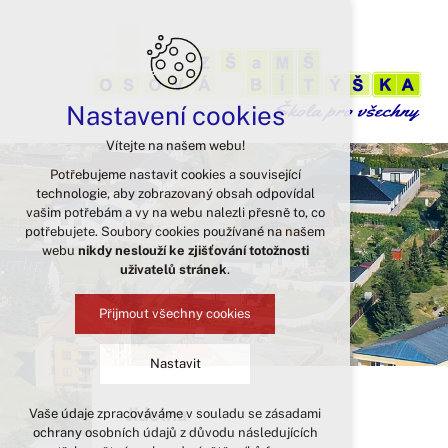
Nastavení cookies
Vítejte na našem webu!
Potřebujeme nastavit cookies a související
technologie, aby zobrazovaný obsah odpovídal
vašim potřebám a vy na webu nalezli přesně to, co
potřebujete. Soubory cookies používané na našem
webu
nikdy neslouží ke zjišťování totožnosti
uživatelů stránek
.
Přijmout všechny cookies
Nastavit
Jídelna
Vaše údaje zpracováváme v souladu se zásadami
Technická cookies
ochrany osobních údajů z důvodu následujících
nutná pro provozování webu