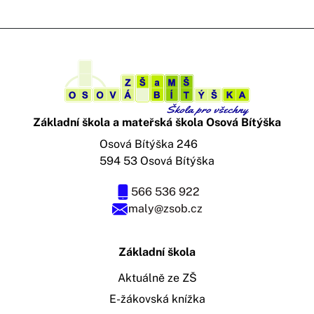
Základní škola a mateřská škola Osová Bítýška
Osová Bítýška 246
594 53 Osová Bítýška
566 536 922
maly@zsob.cz
Základní škola
Aktuálně ze ZŠ
E-žákovská knížka