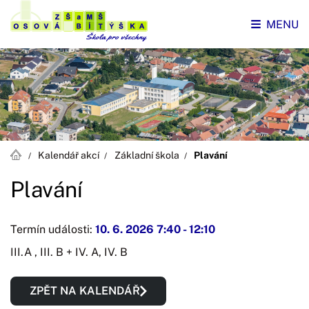
MENU
Kalendář akcí
Základní škola
Plavání
Plavání
Termín události:
10. 6. 2026 7:40
-
12:10
III.A , III. B + IV. A, IV. B
ZPĚT NA KALENDÁŘ