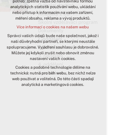
potřeb: zpětná vazba od návštěvníků formou
O školní družině
analytických statistik používání webu, ukládání
udržení kontextu stránek (session):
nebo přístup k informacím na vašem zařízení,
případná přihlášení, volby jazyka, apod.
Aktuality z ŠD
měření obsahu, reklama a vývoj produktů.
Školní vzdělávací program
Volitelná cookies
Více informací o cookies na našem webu
analytická pro anonymizované
Dokumenty
vyhodnocení návštěvnosti
Správci vašich údajů bude naše společnost, jakož i
1. oddělení
naši důvěryhodní partneři, se kterými neustále
marketingová cookies (Google)
2. oddělení
spolupracujeme. Vyjádření souhlasu je dobrovolné.
Více informací o cookies na našem webu
Můžete jej kdykoli zrušit nebo obnovit změnou
3. oddělení
nastavení vašich cookies.
4. oddělení
Cookies a podobné technologie dělíme na
Přijmout všechny cookies
5. oddělení
technická: nutná pro běh webu, bez nichž nelze
web používat a volitelná. Do této části spadají
Odmítnout vše
analytická a marketingová cookies.