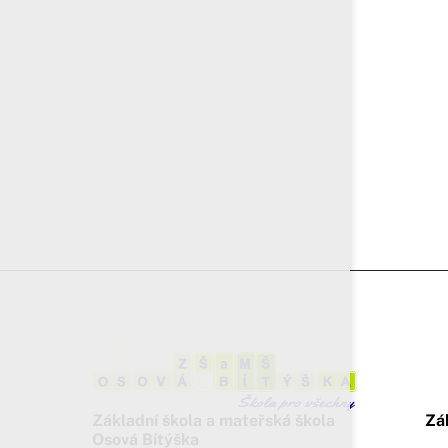
Základní škola a mateřská škola
Zá
Osová Bítýška