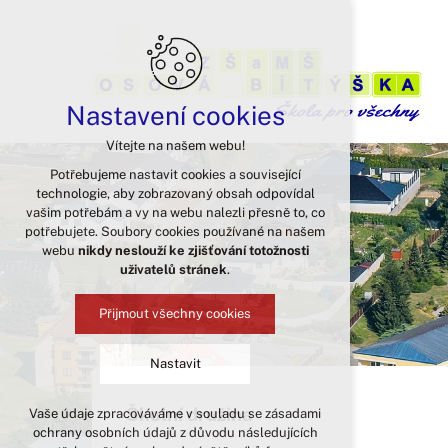
Nastavení cookies
Vítejte na našem webu!
Potřebujeme nastavit cookies a související
technologie, aby zobrazovaný obsah odpovídal
vašim potřebám a vy na webu nalezli přesně to, co
potřebujete. Soubory cookies používané na našem
webu
nikdy neslouží ke zjišťování totožnosti
uživatelů stránek
.
Přijmout všechny cookies
Nastavit
Školní družina
Vaše údaje zpracováváme v souladu se zásadami
Technická cookies
ochrany osobních údajů z důvodu následujících
nutná pro provozování webu