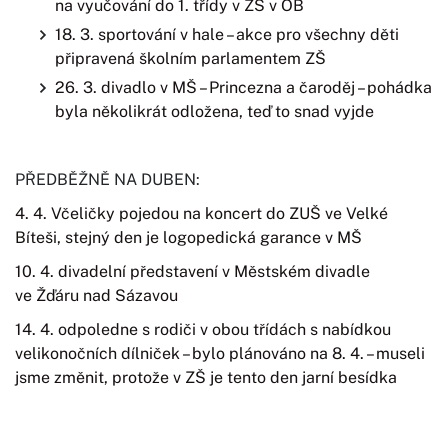
na vyučování do 1. třídy v ZŠ v OB
18. 3. sportování v hale – akce pro všechny děti
připravená školním parlamentem ZŠ
26. 3. divadlo v MŠ – Princezna a čaroděj – pohádka
byla několikrát odložena, teď to snad vyjde
PŘEDBĚŽNĚ NA DUBEN:
4. 4. Včeličky pojedou na koncert do ZUŠ ve Velké
Bíteši, stejný den je logopedická garance v MŠ
10. 4. divadelní představení v Městském divadle
ve Žďáru nad Sázavou
14. 4. odpoledne s rodiči v obou třídách s nabídkou
velikonočních dílniček – bylo plánováno na 8. 4. – museli
jsme změnit, protože v ZŠ je tento den jarní besídka