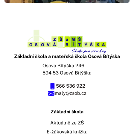
Základní škola a mateřská škola Osová Bítýška
Osová Bítýška 246
594 53 Osová Bítýška
566 536 922
maly@zsob.cz
Základní škola
Aktuálně ze ZŠ
E-žákovská knížka