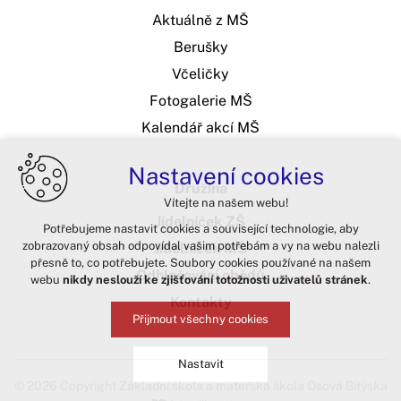
Aktuálně z MŠ
Berušky
Včeličky
Fotogalerie MŠ
Kalendář akcí MŠ
Nastavení cookies
Družina
Vítejte na našem webu!
Jídelníček ZŠ
Potřebujeme nastavit cookies a související technologie, aby
zobrazovaný obsah odpovídal vašim potřebám a vy na webu nalezli
Jídelníček MŠ
přesně to, co potřebujete. Soubory cookies používané na našem
Odhlašování obědů
webu
nikdy neslouží ke zjišťování totožnosti uživatelů stránek
.
Kontakty
Přijmout všechny cookies
Nastavit
© 2026 Copyright Základní škola a mateřská škola Osová Bítýška