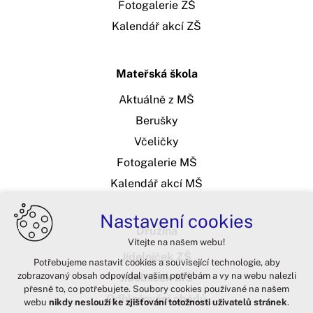
Fotogalerie ZŠ
Kalendář akcí ZŠ
Mateřská škola
Aktuálně z MŠ
Berušky
Včeličky
Fotogalerie MŠ
Kalendář akcí MŠ
Nastavení cookies
Družina
Vítejte na našem webu!
Jídelníček ZŠ
Potřebujeme nastavit cookies a související technologie, aby
zobrazovaný obsah odpovídal vašim potřebám a vy na webu nalezli
Jídelníček MŠ
přesně to, co potřebujete. Soubory cookies používané na našem
Odhlašování obědů
webu
nikdy neslouží ke zjišťování totožnosti uživatelů stránek
.