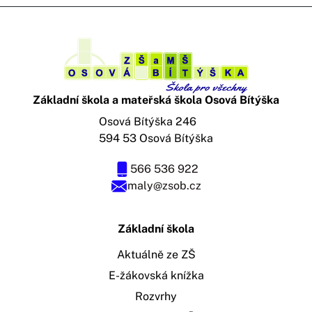
Základní škola a mateřská škola Osová Bítýška
Osová Bítýška 246
594 53 Osová Bítýška
566 536 922
maly@zsob.cz
Základní škola
Aktuálně ze ZŠ
E-žákovská knížka
Rozvrhy