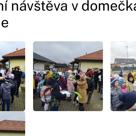
í návštěva v domečk
ie