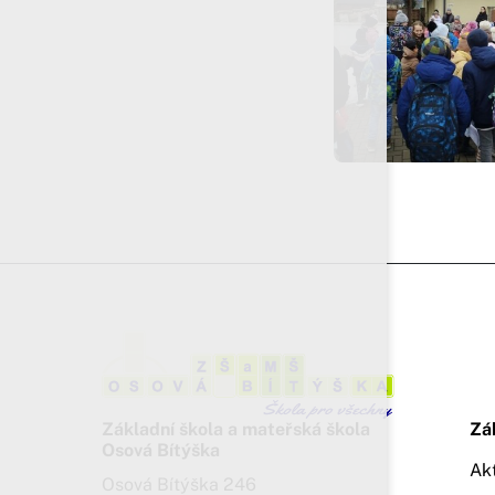
Základní škola a mateřská škola
Zá
Osová Bítýška
Ak
Osová Bítýška 246