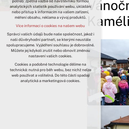
Vánočn
potřeb: zpětná vazba od návštěvníků formou
analytických statistik používání webu, ukládání
udržení kontextu stránek (session):
nebo přístup k informacím na vašem zařízení,
případná přihlášení, volby jazyka, apod.
Kamél
měření obsahu, reklama a vývoj produktů.
Volitelná cookies
Více informací o cookies na našem webu
analytická pro anonymizované
vyhodnocení návštěvnosti
Správci vašich údajů bude naše společnost, jakož i
naši důvěryhodní partneři, se kterými neustále
marketingová cookies (Google)
spolupracujeme. Vyjádření souhlasu je dobrovolné.
Více informací o cookies na našem webu
Můžete jej kdykoli zrušit nebo obnovit změnou
nastavení vašich cookies.
Cookies a podobné technologie dělíme na
Přijmout všechny cookies
technická: nutná pro běh webu, bez nichž nelze
web používat a volitelná. Do této části spadají
Odmítnout vše
analytická a marketingová cookies.