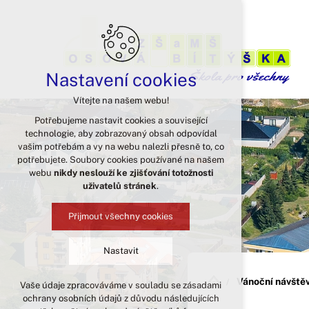
Nastavení cookies
Vítejte na našem webu!
Potřebujeme nastavit cookies a související
technologie, aby zobrazovaný obsah odpovídal
vašim potřebám a vy na webu nalezli přesně to, co
potřebujete. Soubory cookies používané na našem
webu
nikdy neslouží ke zjišťování totožnosti
uživatelů stránek
.
Přijmout všechny cookies
Nastavit
Vánoční návště
Vaše údaje zpracováváme v souladu se zásadami
Technická cookies
ochrany osobních údajů z důvodu následujících
nutná pro provozování webu