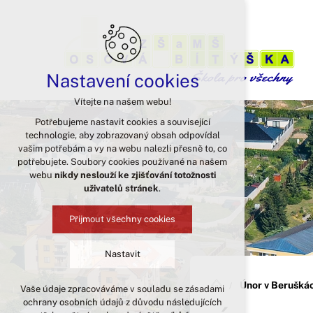
Nastavení cookies
Vítejte na našem webu!
Potřebujeme nastavit cookies a související
technologie, aby zobrazovaný obsah odpovídal
vašim potřebám a vy na webu nalezli přesně to, co
potřebujete. Soubory cookies používané na našem
webu
nikdy neslouží ke zjišťování totožnosti
uživatelů stránek
.
Přijmout všechny cookies
Nastavit
Únor v Berušká
Vaše údaje zpracováváme v souladu se zásadami
Technická cookies
ochrany osobních údajů z důvodu následujících
nutná pro provozování webu