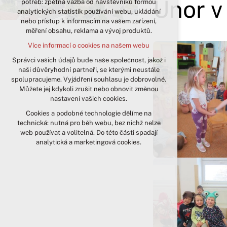
Únor v
potřeb: zpětná vazba od návštěvníků formou
analytických statistik používání webu, ukládání
udržení kontextu stránek (session):
nebo přístup k informacím na vašem zařízení,
případná přihlášení, volby jazyka, apod.
měření obsahu, reklama a vývoj produktů.
Volitelná cookies
Více informací o cookies na našem webu
analytická pro anonymizované
vyhodnocení návštěvnosti
Správci vašich údajů bude naše společnost, jakož i
naši důvěryhodní partneři, se kterými neustále
marketingová cookies (Google)
spolupracujeme. Vyjádření souhlasu je dobrovolné.
Více informací o cookies na našem webu
Můžete jej kdykoli zrušit nebo obnovit změnou
nastavení vašich cookies.
Cookies a podobné technologie dělíme na
Přijmout všechny cookies
technická: nutná pro běh webu, bez nichž nelze
web používat a volitelná. Do této části spadají
Odmítnout vše
analytická a marketingová cookies.