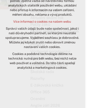
potřeb: zpětná vazba od návštěvníků formou
O základní škole
analytických statistik používání webu, ukládání
udržení kontextu stránek (session):
nebo přístup k informacím na vašem zařízení,
případná přihlášení, volby jazyka, apod.
Aktuality ze ZŠ
měření obsahu, reklama a vývoj produktů.
Aktuální školní rok
Volitelná cookies
Více informací o cookies na našem webu
analytická pro anonymizované
Počty žáků
vyhodnocení návštěvnosti
Správci vašich údajů bude naše společnost, jakož i
Školní vzdělávací program
naši důvěryhodní partneři, se kterými neustále
marketingová cookies (Google)
Dokumenty
spolupracujeme. Vyjádření souhlasu je dobrovolné.
Více informací o cookies na našem webu
Můžete jej kdykoli zrušit nebo obnovit změnou
Projekty
nastavení vašich cookies.
Výchovné poradenství
Cookies a podobné technologie dělíme na
Přijmout všechny cookies
Zápis do 1. ročníku
technická: nutná pro běh webu, bez nichž nelze
web používat a volitelná. Do této části spadají
Přijímací řízení na SŠ
Odmítnout vše
analytická a marketingová cookies.
Školská rada
Rozvrhy
E-žákovská knížka
Office 365
Ocenění
Anglie září 2026