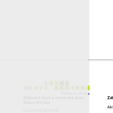
Základní škola a mateřská škola
Zá
Osová Bítýška
Ak
Osová Bítýška 246