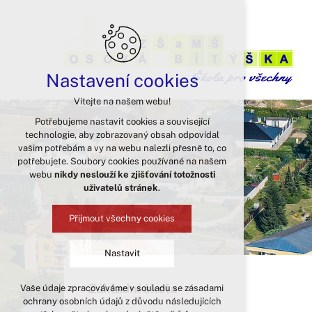
Nastavení cookies
Vítejte na našem webu!
Potřebujeme nastavit cookies a související
technologie, aby zobrazovaný obsah odpovídal
vašim potřebám a vy na webu nalezli přesně to, co
potřebujete. Soubory cookies používané na našem
webu
nikdy neslouží ke zjišťování totožnosti
uživatelů stránek
.
Přijmout všechny cookies
Nastavit
Základní škola
Vaše údaje zpracováváme v souladu se zásadami
Technická cookies
ochrany osobních údajů z důvodu následujících
nutná pro provozování webu