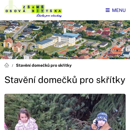
MENU
Stavění domečků pro skřítky
Stavění domečků pro skřítky