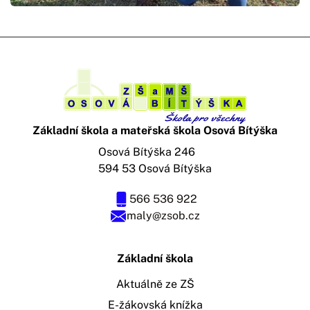
Základní škola a mateřská škola Osová Bítýška
Osová Bítýška 246
594 53 Osová Bítýška
566 536 922
maly@zsob.cz
Základní škola
Aktuálně ze ZŠ
E-žákovská knížka