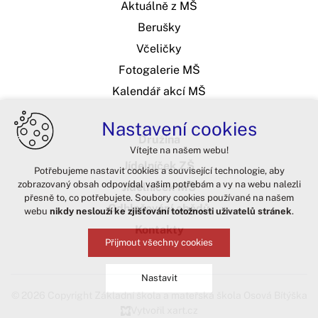
Aktuálně z MŠ
Berušky
Včeličky
Fotogalerie MŠ
Kalendář akcí MŠ
Nastavení cookies
Družina
Vítejte na našem webu!
Jídelníček ZŠ
Potřebujeme nastavit cookies a související technologie, aby
zobrazovaný obsah odpovídal vašim potřebám a vy na webu nalezli
Jídelníček MŠ
přesně to, co potřebujete. Soubory cookies používané na našem
Odhlašování obědů
webu
nikdy neslouží ke zjišťování totožnosti uživatelů stránek
.
Kontakty
Přijmout všechny cookies
Nastavit
© 2026 Copyright Základní škola a mateřská škola Osová Bítýška
Vytvořil xart.cz