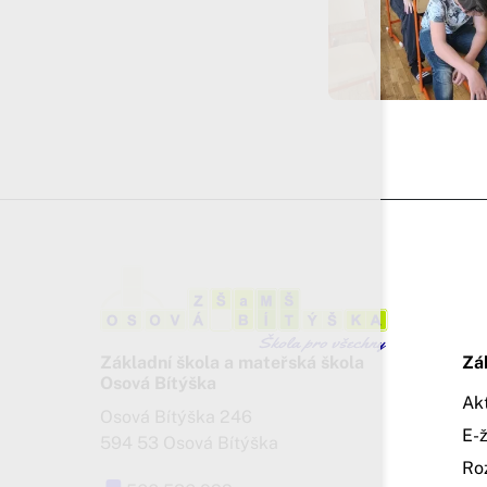
Základní škola a mateřská škola
Zá
Osová Bítýška
Ak
Osová Bítýška 246
E-
594 53 Osová Bítýška
Ro