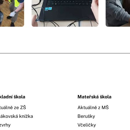
kladní škola
Mateřská škola
tuálně ze ZŠ
Aktuálně z MŠ
žákovská knížka
Berušky
zvrhy
Včeličky