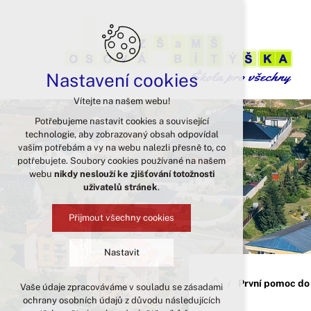
Nastavení cookies
Vítejte na našem webu!
Potřebujeme nastavit cookies a související
technologie, aby zobrazovaný obsah odpovídal
vašim potřebám a vy na webu nalezli přesně to, co
potřebujete. Soubory cookies používané na našem
webu
nikdy neslouží ke zjišťování totožnosti
uživatelů stránek
.
Přijmout všechny cookies
Nastavit
První pomoc do
Vaše údaje zpracováváme v souladu se zásadami
Technická cookies
ochrany osobních údajů z důvodu následujících
nutná pro provozování webu