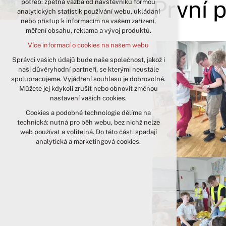
První 
potřeb: zpětná vazba od návštěvníků formou
analytických statistik používání webu, ukládání
udržení kontextu stránek (session):
nebo přístup k informacím na vašem zařízení,
případná přihlášení, volby jazyka, apod.
měření obsahu, reklama a vývoj produktů.
Volitelná cookies
Více informací o cookies na našem webu
analytická pro anonymizované
vyhodnocení návštěvnosti
Správci vašich údajů bude naše společnost, jakož i
naši důvěryhodní partneři, se kterými neustále
marketingová cookies (Google)
spolupracujeme. Vyjádření souhlasu je dobrovolné.
Více informací o cookies na našem webu
Můžete jej kdykoli zrušit nebo obnovit změnou
nastavení vašich cookies.
Cookies a podobné technologie dělíme na
Přijmout všechny cookies
technická: nutná pro běh webu, bez nichž nelze
web používat a volitelná. Do této části spadají
Odmítnout vše
analytická a marketingová cookies.