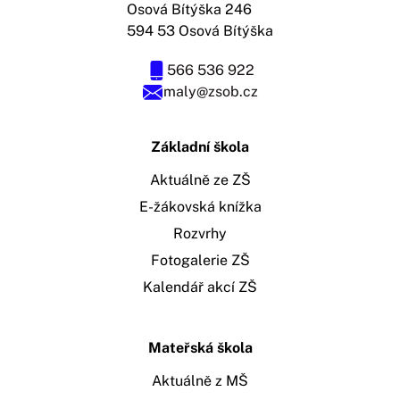
Osová Bítýška 246
594 53 Osová Bítýška
566 536 922
maly@zsob.cz
Základní škola
Aktuálně ze ZŠ
E-žákovská knížka
Rozvrhy
Fotogalerie ZŠ
Kalendář akcí ZŠ
Mateřská škola
Aktuálně z MŠ