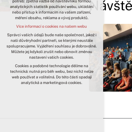
Návště
potřeb: zpětná vazba od návštěvníků formou
analytických statistik používání webu, ukládání
udržení kontextu stránek (session):
nebo přístup k informacím na vašem zařízení,
případná přihlášení, volby jazyka, apod.
měření obsahu, reklama a vývoj produktů.
Volitelná cookies
Více informací o cookies na našem webu
analytická pro anonymizované
vyhodnocení návštěvnosti
Správci vašich údajů bude naše společnost, jakož i
naši důvěryhodní partneři, se kterými neustále
marketingová cookies (Google)
spolupracujeme. Vyjádření souhlasu je dobrovolné.
Více informací o cookies na našem webu
Můžete jej kdykoli zrušit nebo obnovit změnou
nastavení vašich cookies.
Cookies a podobné technologie dělíme na
Přijmout všechny cookies
technická: nutná pro běh webu, bez nichž nelze
web používat a volitelná. Do této části spadají
Odmítnout vše
analytická a marketingová cookies.