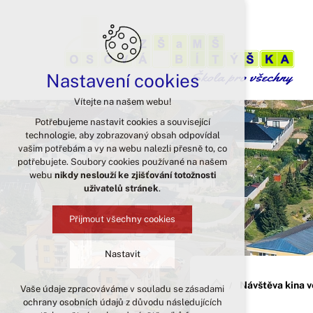
Nastavení cookies
Vítejte na našem webu!
Potřebujeme nastavit cookies a související
technologie, aby zobrazovaný obsah odpovídal
vašim potřebám a vy na webu nalezli přesně to, co
potřebujete. Soubory cookies používané na našem
webu
nikdy neslouží ke zjišťování totožnosti
uživatelů stránek
.
Přijmout všechny cookies
Nastavit
Návštěva kina v
Vaše údaje zpracováváme v souladu se zásadami
Technická cookies
ochrany osobních údajů z důvodu následujících
nutná pro provozování webu