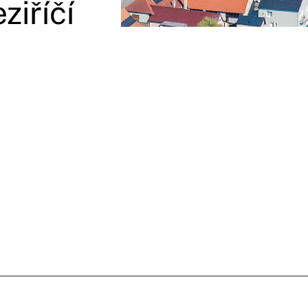
iříčí