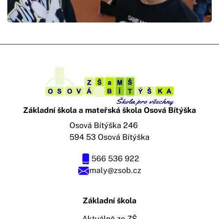
Základní škola a mateřská škola Osová Bítýška
Osová Bítýška 246
594 53 Osová Bítýška
566 536 922
maly@zsob.cz
Základní škola
Aktuálně ze ZŠ