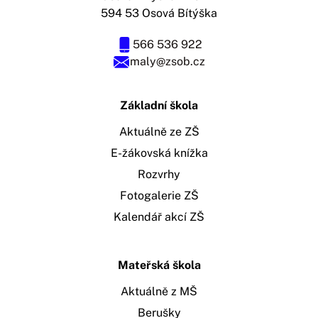
594 53 Osová Bítýška
566 536 922
maly@zsob.cz
Základní škola
Aktuálně ze ZŠ
E-žákovská knížka
Rozvrhy
Fotogalerie ZŠ
Kalendář akcí ZŠ
Mateřská škola
Aktuálně z MŠ
Berušky