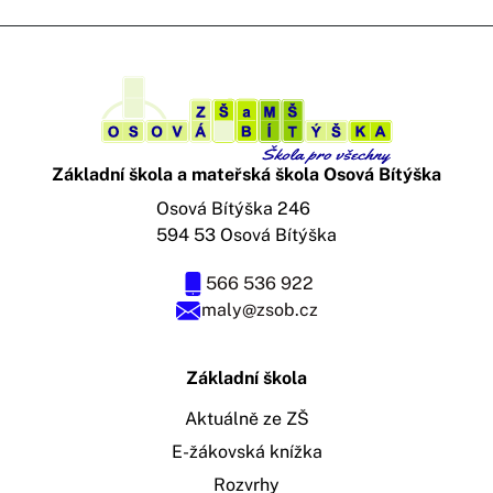
Základní škola a mateřská škola Osová Bítýška
Osová Bítýška 246
594 53 Osová Bítýška
566 536 922
maly@zsob.cz
Základní škola
Aktuálně ze ZŠ
E-žákovská knížka
Rozvrhy