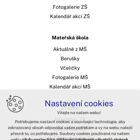
Fotogalerie ZŠ
Kalendář akcí ZŠ
Mateřská škola
Aktuálně z MŠ
Berušky
Včeličky
Fotogalerie MŠ
Kalendář akcí MŠ
Nastavení cookies
Družina
Vítejte na našem webu!
Jídelníček ZŠ
Potřebujeme nastavit cookies a související technologie, aby
zobrazovaný obsah odpovídal vašim potřebám a vy na webu nalezli
Jídelníček MŠ
přesně to, co potřebujete. Soubory cookies používané na našem
Odhlašování obědů
webu
nikdy neslouží ke zjišťování totožnosti uživatelů stránek
.