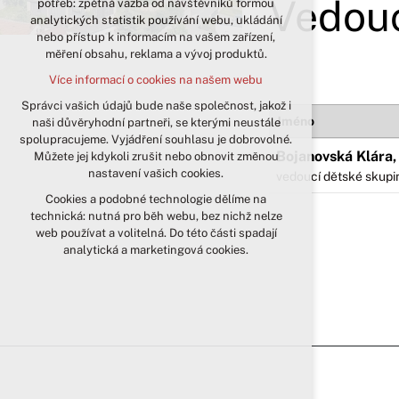
Vedouc
potřeb: zpětná vazba od návštěvníků formou
analytických statistik používání webu, ukládání
udržení kontextu stránek (session):
nebo přístup k informacím na vašem zařízení,
případná přihlášení, volby jazyka, apod.
měření obsahu, reklama a vývoj produktů.
Volitelná cookies
Více informací o cookies na našem webu
analytická pro anonymizované
vyhodnocení návštěvnosti
Správci vašich údajů bude naše společnost, jakož i
Jméno
naši důvěryhodní partneři, se kterými neustále
marketingová cookies (Google)
spolupracujeme. Vyjádření souhlasu je dobrovolné.
Více informací o cookies na našem webu
Bojanovská Klára, 
Můžete jej kdykoli zrušit nebo obnovit změnou
nastavení vašich cookies.
vedoucí dětské skupi
Cookies a podobné technologie dělíme na
Přijmout všechny cookies
technická: nutná pro běh webu, bez nichž nelze
web používat a volitelná. Do této části spadají
Odmítnout vše
analytická a marketingová cookies.