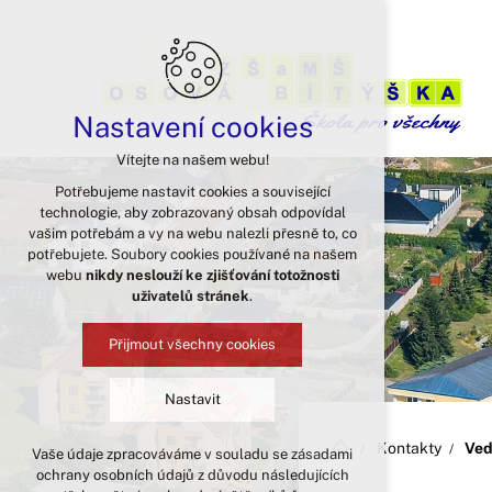
Nastavení cookies
Vítejte na našem webu!
Potřebujeme nastavit cookies a související
technologie, aby zobrazovaný obsah odpovídal
vašim potřebám a vy na webu nalezli přesně to, co
potřebujete. Soubory cookies používané na našem
webu
nikdy neslouží ke zjišťování totožnosti
uživatelů stránek
.
Přijmout všechny cookies
Nastavit
Kontakty
Ved
Vaše údaje zpracováváme v souladu se zásadami
Technická cookies
ochrany osobních údajů z důvodu následujících
nutná pro provozování webu