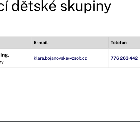
í dětské skupiny
E-mail
Telefon
Ing.
klara.bojanovska@zsob.cz
776 263 442
ny