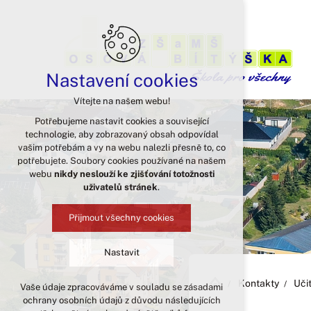
Nastavení cookies
Vítejte na našem webu!
Potřebujeme nastavit cookies a související
technologie, aby zobrazovaný obsah odpovídal
vašim potřebám a vy na webu nalezli přesně to, co
potřebujete. Soubory cookies používané na našem
webu
nikdy neslouží ke zjišťování totožnosti
uživatelů stránek
.
Přijmout všechny cookies
Nastavit
Kontakty
Uči
Vaše údaje zpracováváme v souladu se zásadami
Technická cookies
ochrany osobních údajů z důvodu následujících
nutná pro provozování webu