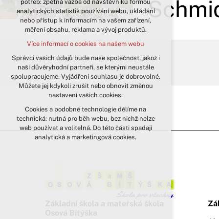
Schmid
potřeb: zpětná vazba od návštěvníků formou
analytických statistik používání webu, ukládání
udržení kontextu stránek (session):
nebo přístup k informacím na vašem zařízení,
případná přihlášení, volby jazyka, apod.
měření obsahu, reklama a vývoj produktů.
Volitelná cookies
Více informací o cookies na našem webu
analytická pro anonymizované
vyhodnocení návštěvnosti
Správci vašich údajů bude naše společnost, jakož i
naši důvěryhodní partneři, se kterými neustále
marketingová cookies (Google)
spolupracujeme. Vyjádření souhlasu je dobrovolné.
Více informací o cookies na našem webu
Můžete jej kdykoli zrušit nebo obnovit změnou
nastavení vašich cookies.
Cookies a podobné technologie dělíme na
Přijmout všechny cookies
technická: nutná pro běh webu, bez nichž nelze
web používat a volitelná. Do této části spadají
Odmítnout vše
analytická a marketingová cookies.
Základní škola a mateřská škola
Zá
Osová Bítýška