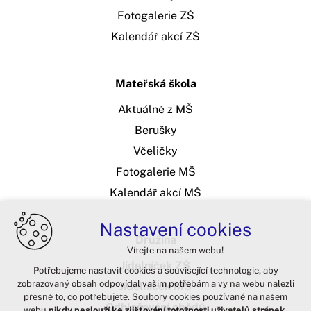
Fotogalerie ZŠ
Kalendář akcí ZŠ
Mateřská škola
Aktuálně z MŠ
Berušky
Včeličky
Fotogalerie MŠ
Kalendář akcí MŠ
Nastavení cookies
Družina
Vítejte na našem webu!
Jídelníček ZŠ
Potřebujeme nastavit cookies a související technologie, aby
zobrazovaný obsah odpovídal vašim potřebám a vy na webu nalezli
Jídelníček MŠ
přesně to, co potřebujete. Soubory cookies používané na našem
Odhlašování obědů
webu
nikdy neslouží ke zjišťování totožnosti uživatelů stránek
.