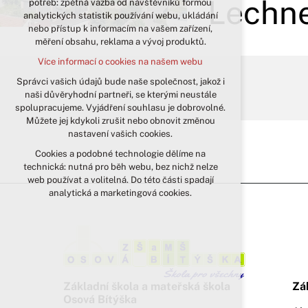
Lechne
potřeb: zpětná vazba od návštěvníků formou
analytických statistik používání webu, ukládání
udržení kontextu stránek (session):
nebo přístup k informacím na vašem zařízení,
případná přihlášení, volby jazyka, apod.
měření obsahu, reklama a vývoj produktů.
Volitelná cookies
Více informací o cookies na našem webu
analytická pro anonymizované
vyhodnocení návštěvnosti
Správci vašich údajů bude naše společnost, jakož i
naši důvěryhodní partneři, se kterými neustále
marketingová cookies (Google)
spolupracujeme. Vyjádření souhlasu je dobrovolné.
Více informací o cookies na našem webu
Můžete jej kdykoli zrušit nebo obnovit změnou
nastavení vašich cookies.
Cookies a podobné technologie dělíme na
Přijmout všechny cookies
technická: nutná pro běh webu, bez nichž nelze
web používat a volitelná. Do této části spadají
Odmítnout vše
analytická a marketingová cookies.
Základní škola a mateřská škola
Zá
Osová Bítýška