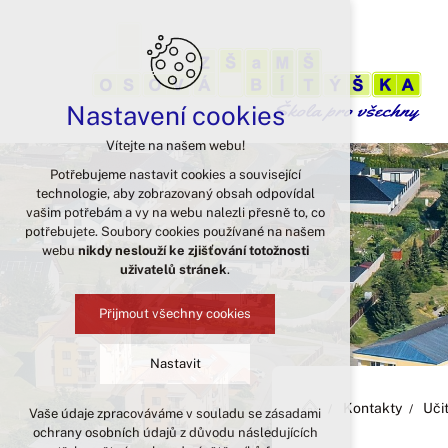
Nastavení cookies
Vítejte na našem webu!
Potřebujeme nastavit cookies a související
technologie, aby zobrazovaný obsah odpovídal
vašim potřebám a vy na webu nalezli přesně to, co
potřebujete. Soubory cookies používané na našem
webu
nikdy neslouží ke zjišťování totožnosti
uživatelů stránek
.
Přijmout všechny cookies
Nastavit
Kontakty
Uči
Vaše údaje zpracováváme v souladu se zásadami
Technická cookies
ochrany osobních údajů z důvodu následujících
nutná pro provozování webu