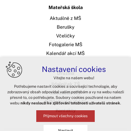
Mateřská škola
Aktuálně z MŠ
Berušky
Včeličky
Fotogalerie MŠ
Kalendář akcí MŠ
Nastavení cookies
Družina
Vítejte na našem webu!
Jídelníček ZŠ
Potřebujeme nastavit cookies a související technologie, aby
zobrazovaný obsah odpovídal vašim potřebám a vy na webu nalezli
Jídelníček MŠ
přesně to, co potřebujete. Soubory cookies používané na našem
Odhlašování obědů
webu
nikdy neslouží ke zjišťování totožnosti uživatelů stránek
.
Kontakty
Přijmout všechny cookies
Nastavit