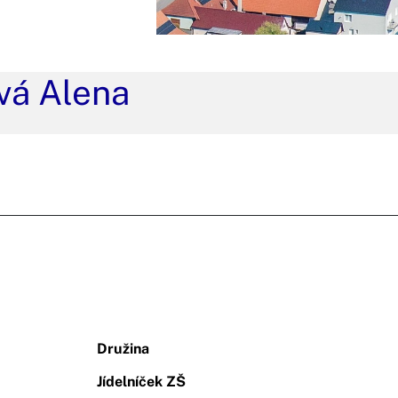
vá Alena
Družina
Jídelníček ZŠ