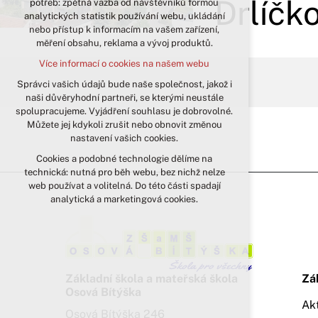
Drlíčk
potřeb: zpětná vazba od návštěvníků formou
analytických statistik používání webu, ukládání
udržení kontextu stránek (session):
nebo přístup k informacím na vašem zařízení,
případná přihlášení, volby jazyka, apod.
měření obsahu, reklama a vývoj produktů.
Volitelná cookies
Více informací o cookies na našem webu
analytická pro anonymizované
vyhodnocení návštěvnosti
Správci vašich údajů bude naše společnost, jakož i
naši důvěryhodní partneři, se kterými neustále
marketingová cookies (Google)
spolupracujeme. Vyjádření souhlasu je dobrovolné.
Více informací o cookies na našem webu
Můžete jej kdykoli zrušit nebo obnovit změnou
nastavení vašich cookies.
Cookies a podobné technologie dělíme na
Přijmout všechny cookies
technická: nutná pro běh webu, bez nichž nelze
web používat a volitelná. Do této části spadají
Odmítnout vše
analytická a marketingová cookies.
Základní škola a mateřská škola
Zá
Osová Bítýška
Ak
Osová Bítýška 246