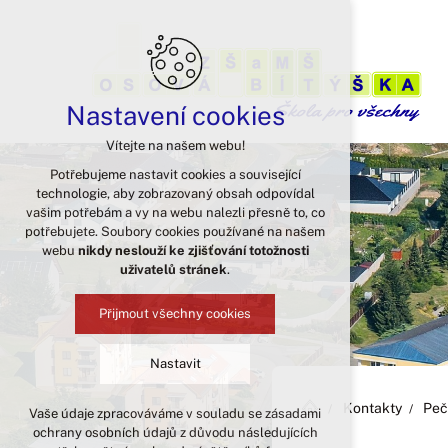
Nastavení cookies
Vítejte na našem webu!
Potřebujeme nastavit cookies a související
technologie, aby zobrazovaný obsah odpovídal
vašim potřebám a vy na webu nalezli přesně to, co
potřebujete. Soubory cookies používané na našem
webu
nikdy neslouží ke zjišťování totožnosti
uživatelů stránek
.
Přijmout všechny cookies
Nastavit
Kontakty
Peč
Vaše údaje zpracováváme v souladu se zásadami
Technická cookies
ochrany osobních údajů z důvodu následujících
nutná pro provozování webu