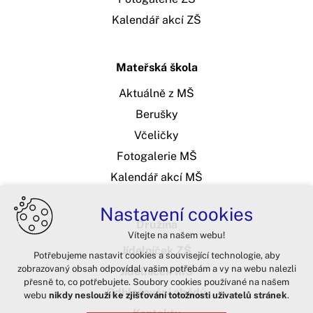
Kalendář akcí ZŠ
Mateřská škola
Aktuálně z MŠ
Berušky
Včeličky
Fotogalerie MŠ
Kalendář akcí MŠ
Nastavení cookies
Družina
Vítejte na našem webu!
Jídelníček ZŠ
Potřebujeme nastavit cookies a související technologie, aby
zobrazovaný obsah odpovídal vašim potřebám a vy na webu nalezli
Jídelníček MŠ
přesně to, co potřebujete. Soubory cookies používané na našem
Odhlašování obědů
webu
nikdy neslouží ke zjišťování totožnosti uživatelů stránek
.