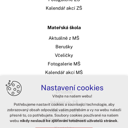
Kalendář akcí ZŠ
Mateřská škola
Aktuálně z MŠ
Berušky
Včeličky
Fotogalerie MŠ
Kalendář akcí MŠ
Nastavení cookies
Družina
Vítejte na našem webu!
Jídelníček ZŠ
Potřebujeme nastavit cookies a související technologie, aby
zobrazovaný obsah odpovídal vašim potřebám a vy na webu nalezli
Jídelníček MŠ
přesně to, co potřebujete. Soubory cookies používané na našem
Odhlašování obědů
webu
nikdy neslouží ke zjišťování totožnosti uživatelů stránek
.