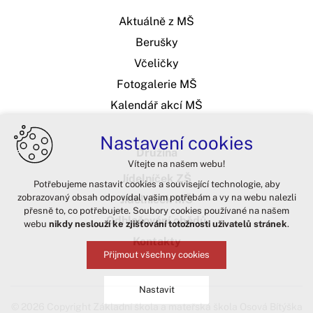
Aktuálně z MŠ
Berušky
Včeličky
Fotogalerie MŠ
Kalendář akcí MŠ
Nastavení cookies
Družina
Vítejte na našem webu!
Jídelníček ZŠ
Potřebujeme nastavit cookies a související technologie, aby
zobrazovaný obsah odpovídal vašim potřebám a vy na webu nalezli
Jídelníček MŠ
přesně to, co potřebujete. Soubory cookies používané na našem
Odhlašování obědů
webu
nikdy neslouží ke zjišťování totožnosti uživatelů stránek
.
Kontakty
Přijmout všechny cookies
Nastavit
© 2026 Copyright Základní škola a mateřská škola Osová Bítýška