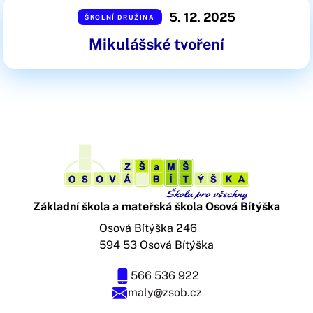
5. 12. 2025
ŠKOLNÍ DRUŽINA
Mikulášské tvoření
Základní škola a mateřská škola Osová Bítýška
Osová Bítýška 246
594 53 Osová Bítýška
566 536 922
maly@zsob.cz