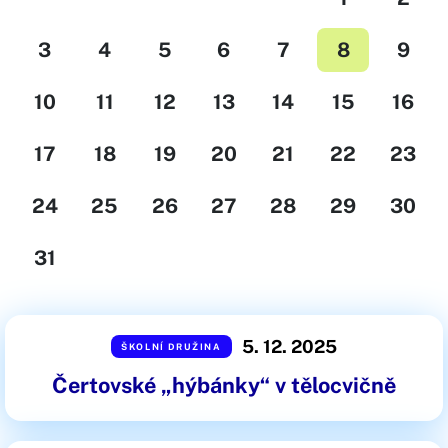
3
4
5
6
7
8
9
10
11
12
13
14
15
16
17
18
19
20
21
22
23
24
25
26
27
28
29
30
31
5. 12. 2025
ŠKOLNÍ DRUŽINA
Čertovské „hýbánky“ v tělocvičně