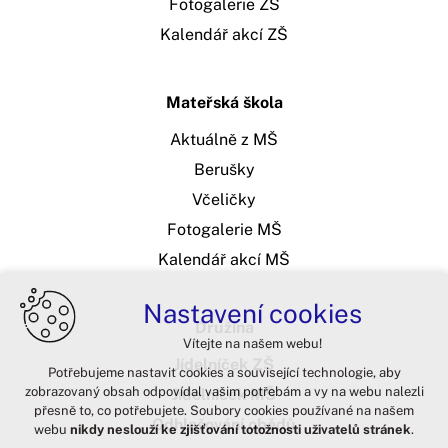
Fotogalerie ZŠ
Kalendář akcí ZŠ
Mateřská škola
Aktuálně z MŠ
Berušky
Včeličky
Fotogalerie MŠ
Kalendář akcí MŠ
Nastavení cookies
Družina
Vítejte na našem webu!
Jídelníček ZŠ
Potřebujeme nastavit cookies a související technologie, aby
zobrazovaný obsah odpovídal vašim potřebám a vy na webu nalezli
Jídelníček MŠ
přesně to, co potřebujete. Soubory cookies používané na našem
Odhlašování obědů
webu
nikdy neslouží ke zjišťování totožnosti uživatelů stránek
.