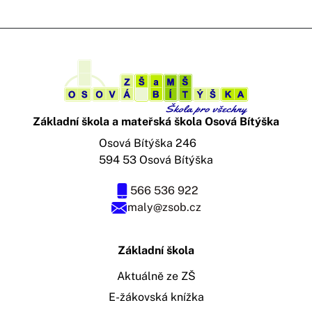
Základní škola a mateřská škola Osová Bítýška
Osová Bítýška 246
594 53 Osová Bítýška
566 536 922
maly@zsob.cz
Základní škola
Aktuálně ze ZŠ
E-žákovská knížka