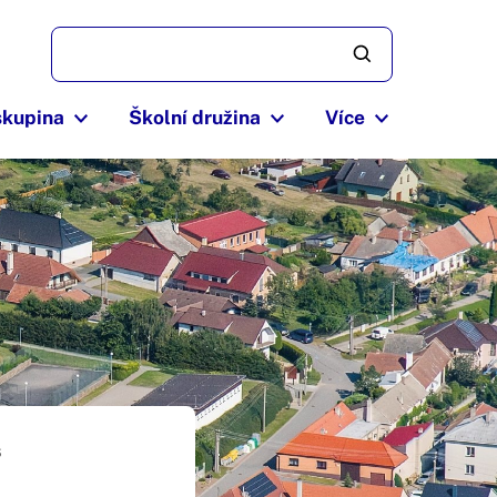
skupina
Školní družina
Více
6