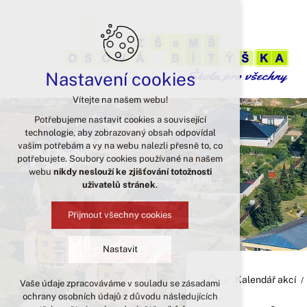
Nastavení cookies
Vítejte na našem webu!
Potřebujeme nastavit cookies a související
technologie, aby zobrazovaný obsah odpovídal
vašim potřebám a vy na webu nalezli přesně to, co
potřebujete. Soubory cookies používané na našem
webu
nikdy neslouží ke zjišťování totožnosti
uživatelů stránek
.
Přijmout všechny cookies
Nastavit
Kalendář akcí
Vaše údaje zpracováváme v souladu se zásadami
Technická cookies
ochrany osobních údajů z důvodu následujících
nutná pro provozování webu