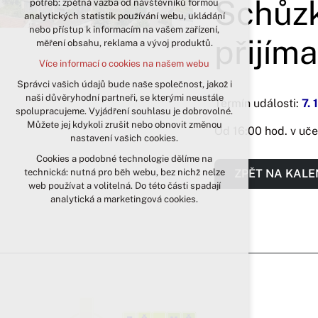
Schůzka
potřeb: zpětná vazba od návštěvníků formou
analytických statistik používání webu, ukládání
udržení kontextu stránek (session):
nebo přístup k informacím na vašem zařízení,
případná přihlášení, volby jazyka, apod.
přijíma
měření obsahu, reklama a vývoj produktů.
Volitelná cookies
Více informací o cookies na našem webu
analytická pro anonymizované
vyhodnocení návštěvnosti
Správci vašich údajů bude naše společnost, jakož i
naši důvěryhodní partneři, se kterými neustále
marketingová cookies (Google)
Termín události:
7. 
spolupracujeme. Vyjádření souhlasu je dobrovolné.
Více informací o cookies na našem webu
Můžete jej kdykoli zrušit nebo obnovit změnou
Od 16:00 hod. v uče
nastavení vašich cookies.
Cookies a podobné technologie dělíme na
Přijmout všechny cookies
ZPĚT NA KAL
technická: nutná pro běh webu, bez nichž nelze
web používat a volitelná. Do této části spadají
Odmítnout vše
analytická a marketingová cookies.