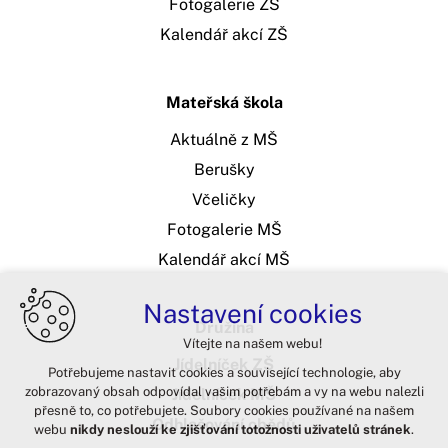
Fotogalerie ZŠ
Kalendář akcí ZŠ
Mateřská škola
Aktuálně z MŠ
Berušky
Včeličky
Fotogalerie MŠ
Kalendář akcí MŠ
Nastavení cookies
Družina
Vítejte na našem webu!
Jídelníček ZŠ
Potřebujeme nastavit cookies a související technologie, aby
zobrazovaný obsah odpovídal vašim potřebám a vy na webu nalezli
Jídelníček MŠ
přesně to, co potřebujete. Soubory cookies používané na našem
Odhlašování obědů
webu
nikdy neslouží ke zjišťování totožnosti uživatelů stránek
.