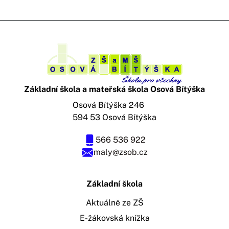
Základní škola a mateřská škola Osová Bítýška
Osová Bítýška 246
594 53 Osová Bítýška
566 536 922
maly@zsob.cz
Základní škola
Aktuálně ze ZŠ
E-žákovská knížka