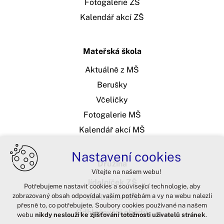
Fotogalerie ZŠ
Kalendář akcí ZŠ
Mateřská škola
Aktuálně z MŠ
Berušky
Včeličky
Fotogalerie MŠ
Kalendář akcí MŠ
Nastavení cookies
Družina
Vítejte na našem webu!
Jídelníček ZŠ
Potřebujeme nastavit cookies a související technologie, aby
zobrazovaný obsah odpovídal vašim potřebám a vy na webu nalezli
Jídelníček MŠ
přesně to, co potřebujete. Soubory cookies používané na našem
Odhlašování obědů
webu
nikdy neslouží ke zjišťování totožnosti uživatelů stránek
.