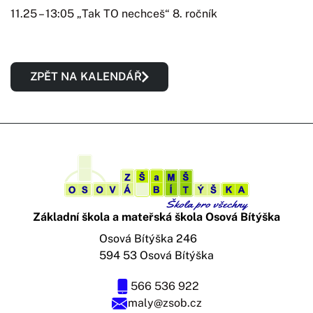
11.25 – 13:05 „Tak TO nechceš“ 8. ročník
ZPĚT NA KALENDÁŘ
Základní škola a mateřská škola Osová Bítýška
Osová Bítýška 246
594 53 Osová Bítýška
566 536 922
maly@zsob.cz