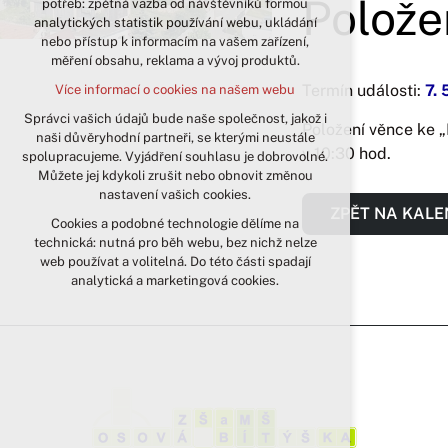
Položen
potřeb: zpětná vazba od návštěvníků formou
analytických statistik používání webu, ukládání
udržení kontextu stránek (session):
nebo přístup k informacím na vašem zařízení,
případná přihlášení, volby jazyka, apod.
měření obsahu, reklama a vývoj produktů.
Volitelná cookies
Termín události:
7. 
Více informací o cookies na našem webu
analytická pro anonymizované
vyhodnocení návštěvnosti
Správci vašich údajů bude naše společnost, jakož i
Položení věnce ke „D
naši důvěryhodní partneři, se kterými neustále
marketingová cookies (Google)
v 10:30 hod.
spolupracujeme. Vyjádření souhlasu je dobrovolné.
Více informací o cookies na našem webu
Můžete jej kdykoli zrušit nebo obnovit změnou
nastavení vašich cookies.
ZPĚT NA KAL
Cookies a podobné technologie dělíme na
Přijmout všechny cookies
technická: nutná pro běh webu, bez nichž nelze
web používat a volitelná. Do této části spadají
Odmítnout vše
analytická a marketingová cookies.