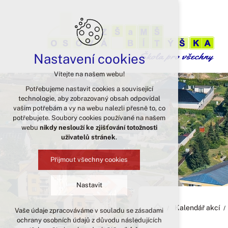
Nastavení cookies
Vítejte na našem webu!
Potřebujeme nastavit cookies a související
technologie, aby zobrazovaný obsah odpovídal
vašim potřebám a vy na webu nalezli přesně to, co
potřebujete. Soubory cookies používané na našem
webu
nikdy neslouží ke zjišťování totožnosti
uživatelů stránek
.
Přijmout všechny cookies
Nastavit
Kalendář akcí
Vaše údaje zpracováváme v souladu se zásadami
Technická cookies
ochrany osobních údajů z důvodu následujících
nutná pro provozování webu