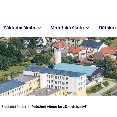
Základní škola
Mateřská škola
Dětská 
Základní škola
Položení věnce ke „Dni vítězství“