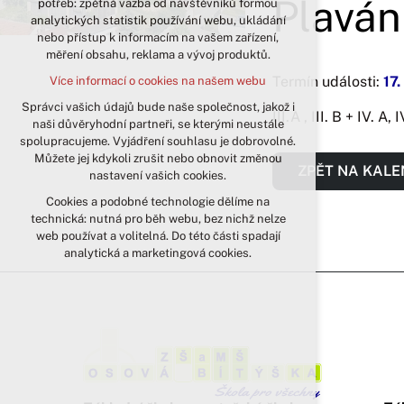
Plaván
potřeb: zpětná vazba od návštěvníků formou
analytických statistik používání webu, ukládání
udržení kontextu stránek (session):
nebo přístup k informacím na vašem zařízení,
případná přihlášení, volby jazyka, apod.
měření obsahu, reklama a vývoj produktů.
Volitelná cookies
Termín události:
17.
Více informací o cookies na našem webu
analytická pro anonymizované
vyhodnocení návštěvnosti
Správci vašich údajů bude naše společnost, jakož i
III.A , III. B + IV. A, 
naši důvěryhodní partneři, se kterými neustále
marketingová cookies (Google)
spolupracujeme. Vyjádření souhlasu je dobrovolné.
Více informací o cookies na našem webu
Můžete jej kdykoli zrušit nebo obnovit změnou
ZPĚT NA KAL
nastavení vašich cookies.
Cookies a podobné technologie dělíme na
Přijmout všechny cookies
technická: nutná pro běh webu, bez nichž nelze
web používat a volitelná. Do této části spadají
Odmítnout vše
analytická a marketingová cookies.