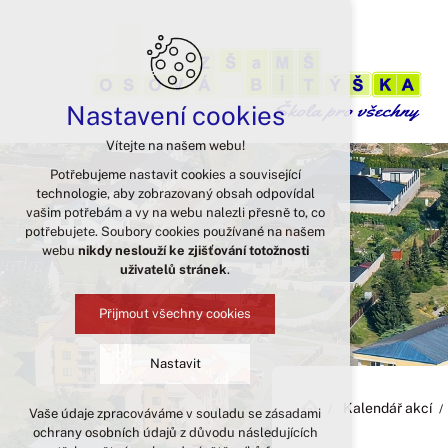
Nastavení cookies
Vítejte na našem webu!
Potřebujeme nastavit cookies a související
technologie, aby zobrazovaný obsah odpovídal
vašim potřebám a vy na webu nalezli přesně to, co
potřebujete. Soubory cookies používané na našem
webu
nikdy neslouží ke zjišťování totožnosti
uživatelů stránek
.
Přijmout všechny cookies
Nastavit
Kalendář akcí
Vaše údaje zpracováváme v souladu se zásadami
Technická cookies
ochrany osobních údajů z důvodu následujících
nutná pro provozování webu