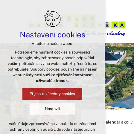
Nastavení cookies
Vítejte na našem webu!
Potřebujeme nastavit cookies a související
technologie, aby zobrazovaný obsah odpovídal
vašim potřebám a vy na webu nalezli přesně to, co
potřebujete. Soubory cookies používané na našem
webu
nikdy neslouží ke zjišťování totožnosti
uživatelů stránek
.
Přijmout všechny cookies
Nastavit
Kalendář akcí
Vaše údaje zpracováváme v souladu se zásadami
Technická cookies
ochrany osobních údajů z důvodu následujících
nutná pro provozování webu