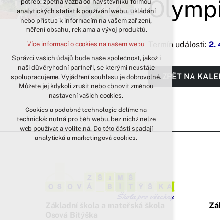
Olympi
potřeb: zpětná vazba od návštěvníků formou
analytických statistik používání webu, ukládání
udržení kontextu stránek (session):
nebo přístup k informacím na vašem zařízení,
případná přihlášení, volby jazyka, apod.
měření obsahu, reklama a vývoj produktů.
Volitelná cookies
Termín události:
2.
Více informací o cookies na našem webu
analytická pro anonymizované
vyhodnocení návštěvnosti
Správci vašich údajů bude naše společnost, jakož i
naši důvěryhodní partneři, se kterými neustále
marketingová cookies (Google)
ZPĚT NA KAL
spolupracujeme. Vyjádření souhlasu je dobrovolné.
Více informací o cookies na našem webu
Můžete jej kdykoli zrušit nebo obnovit změnou
nastavení vašich cookies.
Cookies a podobné technologie dělíme na
Přijmout všechny cookies
technická: nutná pro běh webu, bez nichž nelze
web používat a volitelná. Do této části spadají
Odmítnout vše
analytická a marketingová cookies.
Základní škola a mateřská škola
Zá
Osová Bítýška