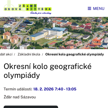
MENU
dář akcí
Základní škola
Okresní kolo geografické olympiády
Okresní kolo geografické
olympiády
Termín události:
18. 2. 2026 7:40
-
13:05
Žďár nad Sázavou