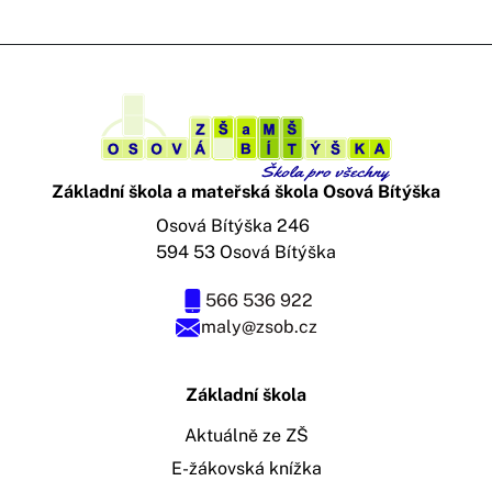
Základní škola a mateřská škola Osová Bítýška
Osová Bítýška 246
594 53 Osová Bítýška
566 536 922
maly@zsob.cz
Základní škola
Aktuálně ze ZŠ
E-žákovská knížka