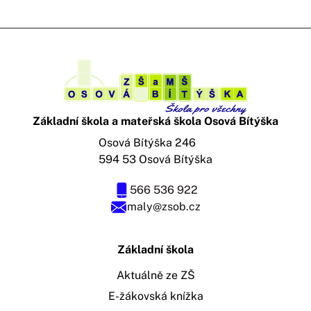
Základní škola a mateřská škola Osová Bítýška
Osová Bítýška 246
594 53 Osová Bítýška
566 536 922
maly@zsob.cz
Základní škola
Aktuálně ze ZŠ
E-žákovská knížka