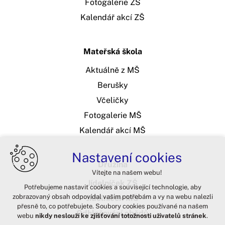
Fotogalerie ZŠ
Kalendář akcí ZŠ
Mateřská škola
Aktuálně z MŠ
Berušky
Včeličky
Fotogalerie MŠ
Kalendář akcí MŠ
Nastavení cookies
Družina
Vítejte na našem webu!
Jídelníček ZŠ
Potřebujeme nastavit cookies a související technologie, aby
zobrazovaný obsah odpovídal vašim potřebám a vy na webu nalezli
Jídelníček MŠ
přesně to, co potřebujete. Soubory cookies používané na našem
Odhlašování obědů
webu
nikdy neslouží ke zjišťování totožnosti uživatelů stránek
.