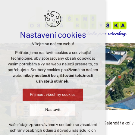
Nastavení cookies
Vítejte na našem webu!
Potřebujeme nastavit cookies a související
technologie, aby zobrazovaný obsah odpovídal
vašim potřebám a vy na webu nalezli přesně to, co
potřebujete. Soubory cookies používané na našem
webu
nikdy neslouží ke zjišťování totožnosti
uživatelů stránek
.
Přijmout všechny cookies
Nastavit
Kalendář akcí
Vaše údaje zpracováváme v souladu se zásadami
Technická cookies
ochrany osobních údajů z důvodu následujících
nutná pro provozování webu