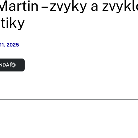
artin – zvyky a zvyklo
tiky
 11. 2025
ENDÁŘ