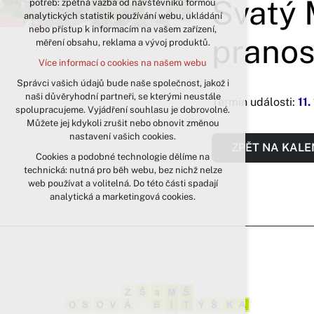
Svatý M
potřeb: zpětná vazba od návštěvníků formou
analytických statistik používání webu, ukládání
udržení kontextu stránek (session):
nebo přístup k informacím na vašem zařízení,
případná přihlášení, volby jazyka, apod.
pranos
měření obsahu, reklama a vývoj produktů.
Volitelná cookies
Více informací o cookies na našem webu
analytická pro anonymizované
vyhodnocení návštěvnosti
Správci vašich údajů bude naše společnost, jakož i
naši důvěryhodní partneři, se kterými neustále
marketingová cookies (Google)
Termín události:
11.
spolupracujeme. Vyjádření souhlasu je dobrovolné.
Více informací o cookies na našem webu
Můžete jej kdykoli zrušit nebo obnovit změnou
nastavení vašich cookies.
ZPĚT NA KAL
Cookies a podobné technologie dělíme na
Přijmout všechny cookies
technická: nutná pro běh webu, bez nichž nelze
web používat a volitelná. Do této části spadají
Odmítnout vše
analytická a marketingová cookies.