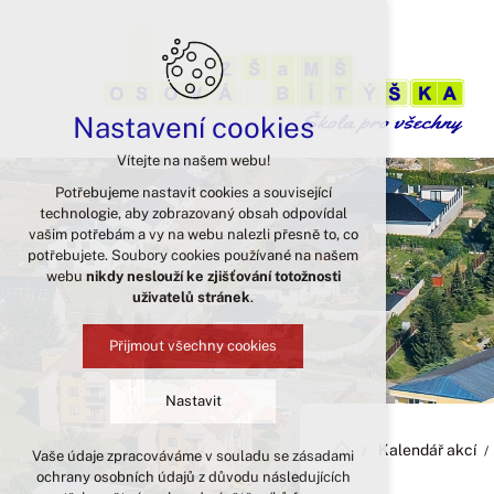
Nastavení cookies
Vítejte na našem webu!
Potřebujeme nastavit cookies a související
technologie, aby zobrazovaný obsah odpovídal
vašim potřebám a vy na webu nalezli přesně to, co
potřebujete. Soubory cookies používané na našem
webu
nikdy neslouží ke zjišťování totožnosti
uživatelů stránek
.
Přijmout všechny cookies
Nastavit
Kalendář akcí
Vaše údaje zpracováváme v souladu se zásadami
Technická cookies
ochrany osobních údajů z důvodu následujících
nutná pro provozování webu