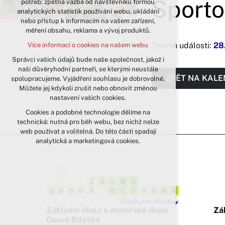
Sporto
potřeb: zpětná vazba od návštěvníků formou
analytických statistik používání webu, ukládání
udržení kontextu stránek (session):
nebo přístup k informacím na vašem zařízení,
případná přihlášení, volby jazyka, apod.
měření obsahu, reklama a vývoj produktů.
Volitelná cookies
Termín události:
28
Více informací o cookies na našem webu
analytická pro anonymizované
vyhodnocení návštěvnosti
Správci vašich údajů bude naše společnost, jakož i
naši důvěryhodní partneři, se kterými neustále
marketingová cookies (Google)
ZPĚT NA KAL
spolupracujeme. Vyjádření souhlasu je dobrovolné.
Více informací o cookies na našem webu
Můžete jej kdykoli zrušit nebo obnovit změnou
nastavení vašich cookies.
Cookies a podobné technologie dělíme na
Přijmout všechny cookies
technická: nutná pro běh webu, bez nichž nelze
web používat a volitelná. Do této části spadají
Odmítnout vše
analytická a marketingová cookies.
Základní škola a mateřská škola
Zá
Osová Bítýška