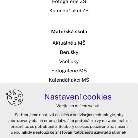
Fotogalerie ZŠ
Kalendář akcí ZŠ
Mateřská škola
Aktuálně z MŠ
Berušky
Včeličky
Fotogalerie MŠ
Kalendář akcí MŠ
Nastavení cookies
Družina
Vítejte na našem webu!
Jídelníček ZŠ
Potřebujeme nastavit cookies a související technologie, aby
zobrazovaný obsah odpovídal vašim potřebám a vy na webu nalezli
Jídelníček MŠ
přesně to, co potřebujete. Soubory cookies používané na našem
Odhlašování obědů
webu
nikdy neslouží ke zjišťování totožnosti uživatelů stránek
.